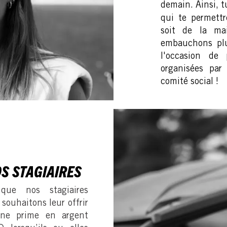
dem
ain. Ainsi, t
qui te permettr
soit de la m
embauchons plu
l'occasion de p
organisées par
comité social !
S STAGIAIRES
que nos stagiaires
 souhaitons leur offrir
une prime en argent