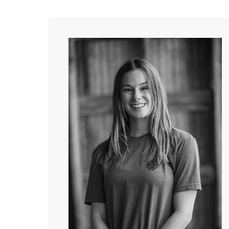
égie
r