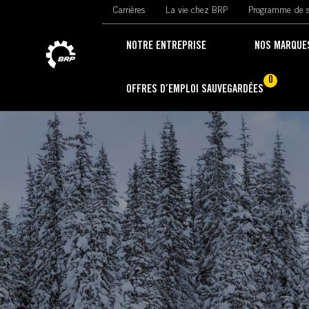
Carrières
La vie chez BRP
Programme de s
NOTRE ENTREPRISE
NOS MARQUE
0
OFFRES D’EMPLOI SAUVEGARDÉES
-
-