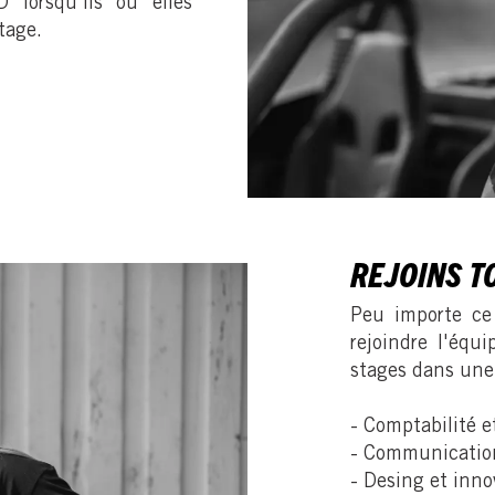
lorsqu’ils ou elles
tage.
REJOINS T
Peu importe ce
rejoindre l'équ
stages dans une 
- Comptabilité e
- Communicatio
- Desing et inno