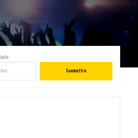
date
ates
Soumettre