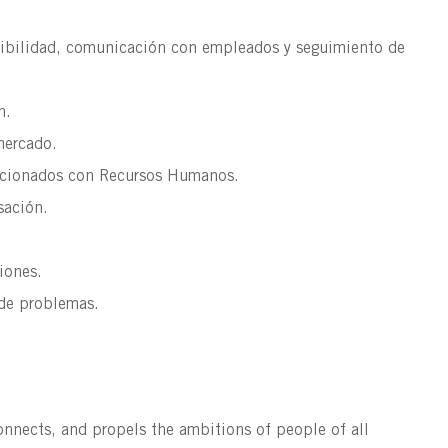
gibilidad, comunicación con empleados y seguimiento de
n.
 mercado.
lacionados con Recursos Humanos.
sación.
iones.
 de problemas.
connects, and propels the ambitions of people of all