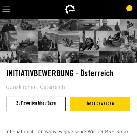
Skip to main content
Skip to main content
0
-
-
INITIATIVBEWERBUNG - Österreich
Location
Gunskirchen, Österreich
Zu Favoriten hinzufügen
Jetzt bewerben
International, innovativ, wegweisend: Wir bei BRP-Rotax