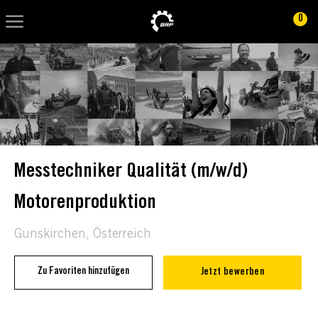
Skip to main content
Skip to main content
0
-
-
Messtechniker Qualität (m/w/d)
Motorenproduktion
Location
Gunskirchen, Österreich
Zu Favoriten hinzufügen
Jetzt bewerben