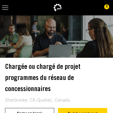
Skip to main content
Skip to main content
0
-
-
Chargée ou chargé de projet
programmes du réseau de
concessionnaires
Localisation
Sherbrooke, CA-Quebec, Canada